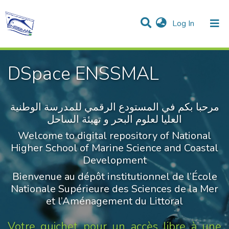
(current)
Log In
Communities & Collections
All of DSpace
Statistics
DSpace ENSSMAL
مرحبا بكم في المستودع الرقمي للمدرسة الوطنية
العليا لعلوم البحر و تهيئة الساحل
Welcome to digital repository of National
Higher School of Marine Science and Coastal
Development
Bienvenue au dépôt institutionnel de l’École
Nationale Supérieure des Sciences de la Mer
et l’Aménagement du Littoral
Votre guichet pour un accès libre à une