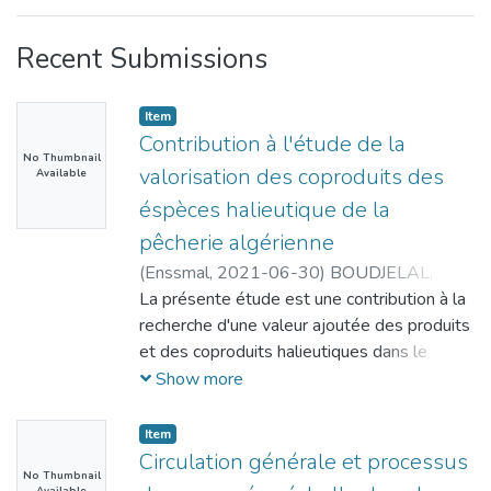
Recent Submissions
Item
Contribution à l'étude de la
No Thumbnail
valorisation des coproduits des
Available
éspèces halieutique de la
pêcherie algérienne
(
Enssmal,
2021-06-30
)
BOUDJELAL,
Yasmina
La présente étude est une contribution à la
;
HAFIDI, Djihane
recherche d'une valeur ajoutée des produits
et des coproduits halieutiques dans le
secteur de la pêche.deux espèces marines
Show more
ont été sélectionnées à partir d'une
enquête effectuée auparavant,en
Item
l'occurrence,trachurus sp qui est trés
Circulation générale et processus
No Thumbnail
présente dans les débarquements et le
Available