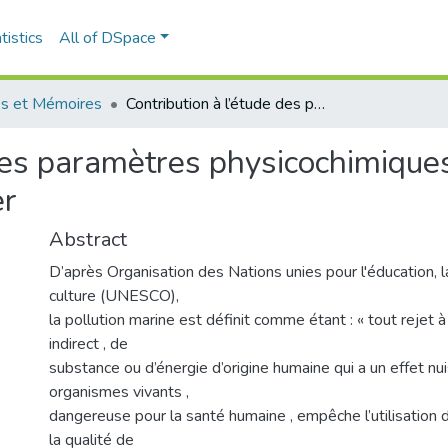
tistics
All of DSpace
s et Mémoires
Contribution à l’étude des paramètres physicochimiques et bactériologiques des eaux du port d’Alger
des paramètres physicochimiques
er
Abstract
D’après Organisation des Nations unies pour l'éducation, l
culture (UNESCO),
la pollution marine est définit comme étant : « tout rejet à
indirect , de
substance ou d’énergie d’origine humaine qui a un effet nui
organismes vivants ,
dangereuse pour la santé humaine , empêche l’utilisation d
la qualité de