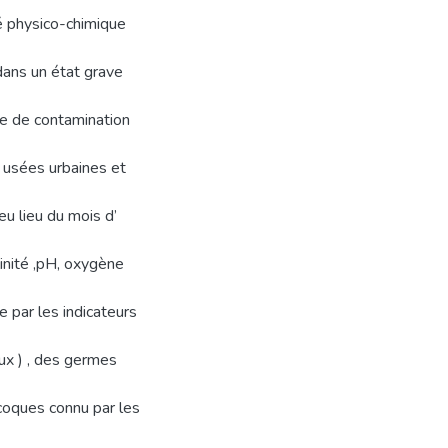
é physico-chimique
dans un état grave
ce de contamination
 usées urbaines et
u lieu du mois d’
inité ,pH, oxygène
e par les indicateurs
ux ) , des germes
ocoques connu par les