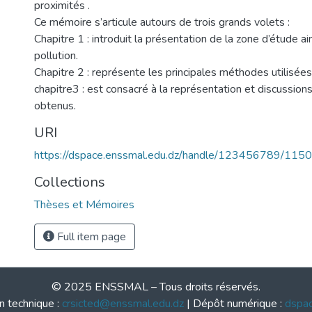
proximités .
Ce mémoire s’articule autours de trois grands volets :
Chapitre 1 : introduit la présentation de la zone d’étude a
pollution.
Chapitre 2 : représente les principales méthodes utilisées
chapitre3 : est consacré à la représentation et discussion
obtenus.
URI
https://dspace.enssmal.edu.dz/handle/123456789/1150
Collections
Thèses et Mémoires
Full item page
© 2025 ENSSMAL – Tous droits réservés.
n technique :
crsicted@enssmal.edu.dz
| Dépôt numérique :
dspa