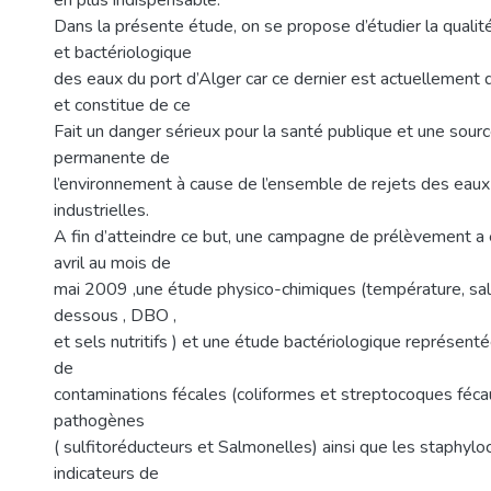
en plus indispensable.
Dans la présente étude, on se propose d’étudier la qualit
et bactériologique
des eaux du port d’Alger car ce dernier est actuellement 
et constitue de ce
Fait un danger sérieux pour la santé publique et une sour
permanente de
l’environnement à cause de l’ensemble de rejets des eaux
industrielles.
A fin d’atteindre ce but, une campagne de prélèvement a e
avril au mois de
mai 2009 ,une étude physico-chimiques (température, sal
dessous , DBO ,
et sels nutritifs ) et une étude bactériologique représenté
de
contaminations fécales (coliformes et streptocoques féca
pathogènes
( sulfitoréducteurs et Salmonelles) ainsi que les staphyl
indicateurs de