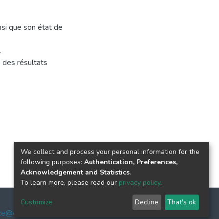
insi que son état de
.
s des résultats
We collect and process your personal information for the
following purposes:
Authentication, Preferences,
Acknowledgement and Statistics
.
To learn more, please read our
privacy policy
.
Customize
Decline
That's ok
ce@enssmal.edu.dz