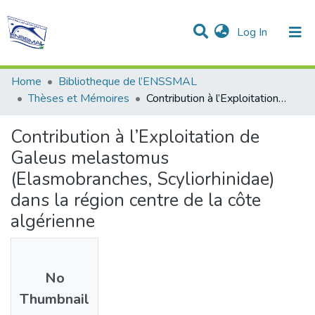
(current)
Log In
Communities & Collections
All of DSpace
Statistics
Home
Bibliotheque de l’ENSSMAL
Thèses et Mémoires
Contribution à l’Exploitation de Galeus melastomus (Elasmobranches, Scyliorhinidae) dans la région centre de la côte algérienne
Contribution à l’Exploitation de
Galeus melastomus
(Elasmobranches, Scyliorhinidae)
dans la région centre de la côte
algérienne
No
Thumbnail