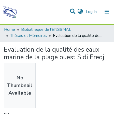
(current)
Log In
Communities & Collections
All of DSpace
Statistics
Home
Bibliotheque de l’ENSSMAL
Thèses et Mémoires
Evaluation de la qualité des eaux marine de la plage ouest Sidi Fredj
Evaluation de la qualité des eaux
marine de la plage ouest Sidi Fredj
No
Thumbnail
Available