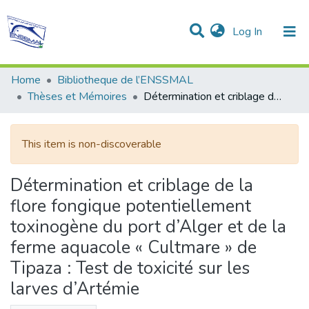
(current)
Log In
Communities & Collections
All of DSpace
Statistics
Home
Bibliotheque de l’ENSSMAL
Thèses et Mémoires
Détermination et criblage de la flore fongique potentiellement toxinogène du port d’Alger et de la ferme aquacole « Cultmare » de Tipaza : Test de toxicité sur les larves d’Artémie
This item is non-discoverable
Détermination et criblage de la
flore fongique potentiellement
toxinogène du port d’Alger et de la
ferme aquacole « Cultmare » de
Tipaza : Test de toxicité sur les
larves d’Artémie