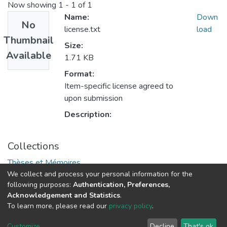
Now showing
1 - 1 of 1
Name:
Down
No
license.txt
load
Thumbnail
Size:
Available
1.71 KB
Format:
Item-specific license agreed to
upon submission
Description:
Collections
Thèses et Mémoires
We collect and process your personal information for the
following purposes:
Authentication, Preferences,
Acknowledgement and Statistics
.
© 2025 ENSSMAL – Tous droits réservés.
To learn more, please read our
privacy policy
.
Pour toute question technique :
crsicted@enssmal.edu.dz
|
Customize
Decline
That's ok