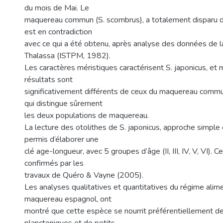
du mois de Mai. Le
maquereau commun (S. scombrus), a totalement disparu d
est en contradiction
avec ce qui a été obtenu, après analyse des données de
Thalassa (ISTPM, 1982).
Les caractères méristiques caractérisent S. japonicus, et
résultats sont
significativement différents de ceux du maquereau commu
qui distingue sûrement
les deux populations de maquereau.
La lecture des otolithes de S. japonicus, approche simple e
permis d’élaborer une
clé age-longueur, avec 5 groupes d’âge (II, III, IV, V, VI). C
confirmés par les
travaux de Quéro & Vayne (2005).
Les analyses qualitatives et quantitatives du régime alim
maquereau espagnol, ont
montré que cette espèce se nourrit préférentiellement d