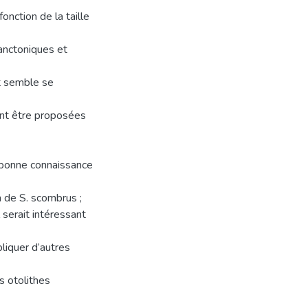
onction de la taille
anctoniques et
et semble se
ent être proposées
bonne connaissance
n de S. scombrus ;
l serait intéressant
pliquer d’autres
s otolithes