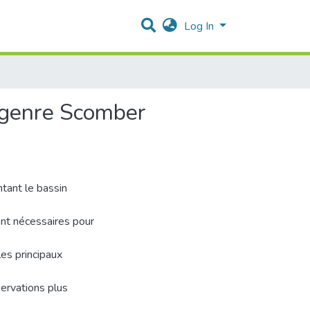
Log In
du genre Scomber
tant le bassin
ont nécessaires pour
les principaux
servations plus