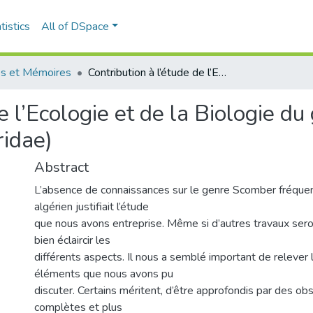
tistics
All of DSpace
s et Mémoires
Contribution à l’étude de l’Ecologie et de la Biologie du genre Scomber (Osteichthyens, Scombridae)
de l’Ecologie et de la Biologie 
idae)
Abstract
L’absence de connaissances sur le genre Scomber fréquen
algérien justifiait l’étude
que nous avons entreprise. Même si d’autres travaux ser
bien éclaircir les
différents aspects. Il nous a semblé important de relever 
éléments que nous avons pu
discuter. Certains méritent, d’être approfondis par des ob
complètes et plus