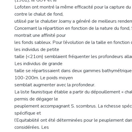
(1982), le GOV et le
Lofoten ont montré la même efficacité pour la capture du
contre le chalut de fond,
utilisé par le chalutier Joamy a généré de meilleurs rende
Concernant la répartition en fonction de la nature du fond
montrait une affinité pour
les fonds sableux. Pour l’évolution de la taille en fonction
les individus de petite
taille (<21cm) semblaient fréquenter les profondeurs al
Les individus de grande
taille se répartissaient dans deux gammes bathymétriqu
100-200m. Le poids moyen
semblait augmenter avec la profondeur.
La liste faunistique établie a partir du dépouillement « ch
permis de dégager le
peuplement accompagnant S. scombrus. La richesse spécifi
spécifique et
l’Equitabilité ont été déterminées pour le peuplement dan
considérées. Les