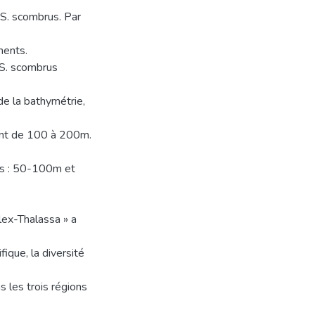
 S. scombrus. Par
ments.
, S. scombrus
 de la bathymétrie,
lant de 100 à 200m.
es : 50-100m et
alex-Thalassa » a
que, la diversité
s les trois régions