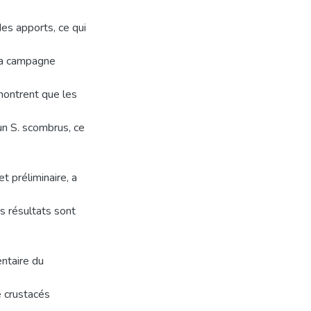
es apports, ce qui
 la campagne
 montrent que les
n S. scombrus, ce
t préliminaire, a
es résultats sont
entaire du
e crustacés