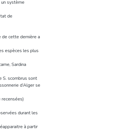
e un système
état de
e de cette dernière a
les espèces les plus
arne, Sardina
de S. scombrus sont
ssonnerie d’Alger se
é recensées)
bservées durant les
apparaitre à partir