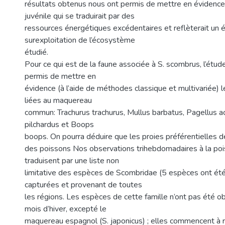
résultats obtenus nous ont permis de mettre en évidenc
juvénile qui se traduirait par des
ressources énergétiques excédentaires et reflèterait un 
surexploitation de l’écosystème
étudié.
Pour ce qui est de la faune associée à S. scombrus, l’étud
permis de mettre en
évidence (à l’aide de méthodes classique et multivariée) 
liées au maquereau
commun: Trachurus trachurus, Mullus barbatus, Pagellus ac
pilchardus et Boops
boops. On pourra déduire que les proies préférentielles 
des poissons Nos observations trihebdomadaires à la poi
traduisent par une liste non
limitative des espèces de Scombridae (5 espèces ont ét
capturées et provenant de toutes
les régions. Les espèces de cette famille n’ont pas été o
mois d’hiver, excepté le
maquereau espagnol (S. japonicus) ; elles commencent à ré