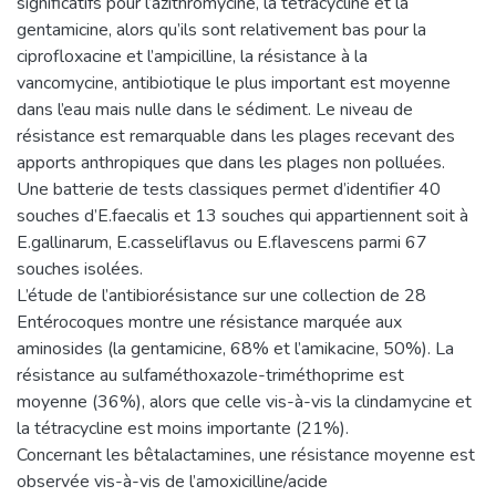
significatifs pour l’azithromycine, la tétracycline et la
gentamicine, alors qu’ils sont relativement bas pour la
ciprofloxacine et l’ampicilline, la résistance à la
vancomycine, antibiotique le plus important est moyenne
dans l’eau mais nulle dans le sédiment. Le niveau de
résistance est remarquable dans les plages recevant des
apports anthropiques que dans les plages non polluées.
Une batterie de tests classiques permet d’identifier 40
souches d’E.faecalis et 13 souches qui appartiennent soit à
E.gallinarum, E.casseliflavus ou E.flavescens parmi 67
souches isolées.
L’étude de l’antibiorésistance sur une collection de 28
Entérocoques montre une résistance marquée aux
aminosides (la gentamicine, 68% et l’amikacine, 50%). La
résistance au sulfaméthoxazole-triméthoprime est
moyenne (36%), alors que celle vis-à-vis la clindamycine et
la tétracycline est moins importante (21%).
Concernant les bêtalactamines, une résistance moyenne est
observée vis-à-vis de l’amoxicilline/acide