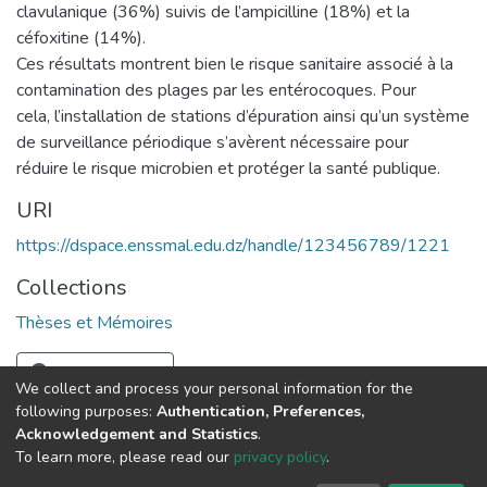
clavulanique (36%) suivis de l’ampicilline (18%) et la
céfoxitine (14%).
Ces résultats montrent bien le risque sanitaire associé à la
contamination des plages par les entérocoques. Pour
cela, l’installation de stations d’épuration ainsi qu’un système
de surveillance périodique s’avèrent nécessaire pour
réduire le risque microbien et protéger la santé publique.
URI
https://dspace.enssmal.edu.dz/handle/123456789/1221
Collections
Thèses et Mémoires
Full item page
We collect and process your personal information for the
following purposes:
Authentication, Preferences,
Acknowledgement and Statistics
.
© 2025 ENSSMAL – Tous droits réservés.
To learn more, please read our
privacy policy
.
Pour toute question technique :
crsicted@enssmal.edu.dz
|