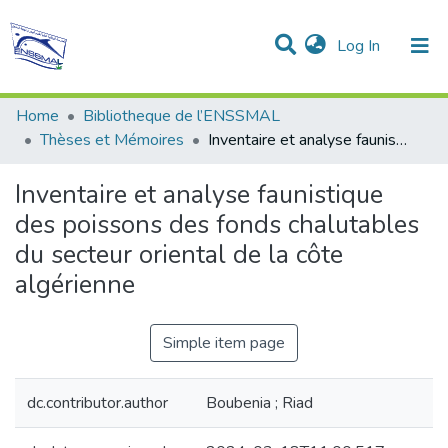
(current)
Log In
Communities & Collections
All of DSpace
Statistics
Home
Bibliotheque de l’ENSSMAL
Thèses et Mémoires
Inventaire et analyse faunistique des poissons des fonds chalutables du secteur oriental de la côte algérienne
Inventaire et analyse faunistique
des poissons des fonds chalutables
du secteur oriental de la côte
algérienne
Simple item page
dc.contributor.author
Boubenia ; Riad