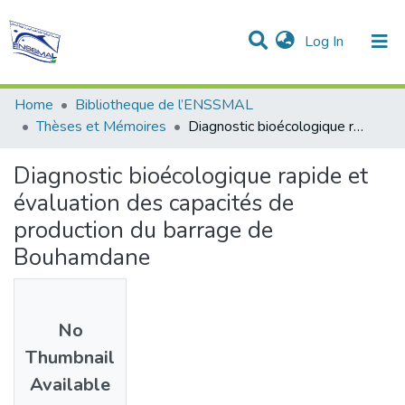
(current)
Log In
Communities & Collections
All of DSpace
Statistics
Home
Bibliotheque de l’ENSSMAL
Thèses et Mémoires
Diagnostic bioécologique rapide et évaluation des capacités de production du barrage de Bouhamdane
Diagnostic bioécologique rapide et
évaluation des capacités de
production du barrage de
Bouhamdane
No
Thumbnail
Available