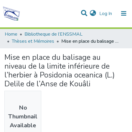
(current)
Log In
Communities & Collections
All of DSpace
Statistics
Home
Bibliotheque de l’ENSSMAL
Thèses et Mémoires
Mise en place du balisage au niveau de la limite inférieure de l’herbier à Posidonia oceanica (L.) Delile de l’Anse de Kouâli
Mise en place du balisage au
niveau de la limite inférieure de
l’herbier à Posidonia oceanica (L.)
Delile de l’Anse de Kouâli
No
Thumbnail
Available