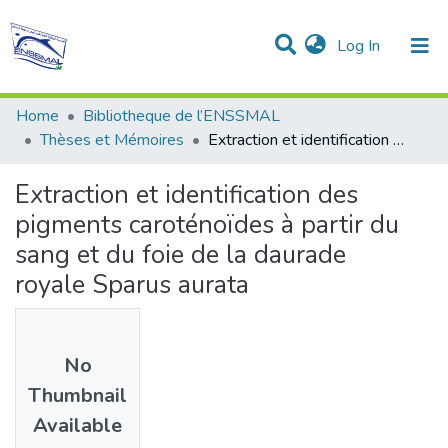
(current)
Log In
Communities & Collections
All of DSpace
Statistics
Home
Bibliotheque de l’ENSSMAL
Thèses et Mémoires
Extraction et identification des pigments caroténoïdes à partir du sang et du foie de la daurade royale Sparus aurata
Extraction et identification des
pigments caroténoïdes à partir du
sang et du foie de la daurade
royale Sparus aurata
No
Thumbnail
Available