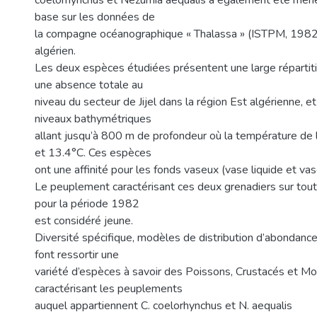
coelorhynchus et Nezumia aequalis a également été menée
base sur les données de
la compagne océanographique « Thalassa » (ISTPM, 1982)
algérien.
Les deux espèces étudiées présentent une large répartiti
une absence totale au
niveau du secteur de Jijel dans la région Est algérienne, 
niveaux bathymétriques
allant jusqu’à 800 m de profondeur où la température de l
et 13.4°C. Ces espèces
ont une affinité pour les fonds vaseux (vase liquide et va
Le peuplement caractérisant ces deux grenadiers sur tout
pour la période 1982
est considéré jeune.
Diversité spécifique, modèles de distribution d’abondanc
font ressortir une
variété d’espèces à savoir des Poissons, Crustacés et M
caractérisant les peuplements
auquel appartiennent C. coelorhynchus et N. aequalis