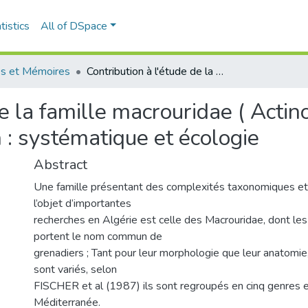
tistics
All of DSpace
s et Mémoires
Contribution à l'étude de la famille macrouridae ( Actinopterygii Gadiformes ) dans le bassin Algérien : systématique et écologie
de la famille macrouridae ( Actin
 : systématique et écologie
Abstract
Une famille présentant des complexités taxonomiques et 
l’objet d’importantes
recherches en Algérie est celle des Macrouridae, dont le
portent le nom commun de
grenadiers ; Tant pour leur morphologie que leur anatomie
sont variés, selon
FISCHER et al (1987) ils sont regroupés en cinq genres 
Méditerranée.