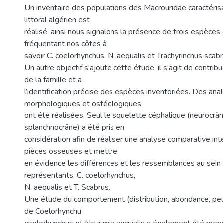
Un inventaire des populations des Macrouridae caractéris
littoral algérien est
réalisé, ainsi nous signalons la présence de trois espèces 
fréquentant nos côtes à
savoir C. coelorhynchus, N. aequalis et Trachyrinchus scabr
Un autre objectif s’ajoute cette étude, il s’agit de contrib
de la famille et a
l’identification précise des espèces inventoriées. Des ana
morphologiques et ostéologiques
ont été réalisées. Seul le squelette céphalique (neurocrâ
splanchnocrâne) a été pris en
considération afin de réaliser une analyse comparative int
pièces osseuses et mettre
en évidence les différences et les ressemblances au sein 
représentants, C. coelorhynchus,
N. aequalis et T. Scabrus.
Une étude du comportement (distribution, abondance, pe
de Coelorhynchu