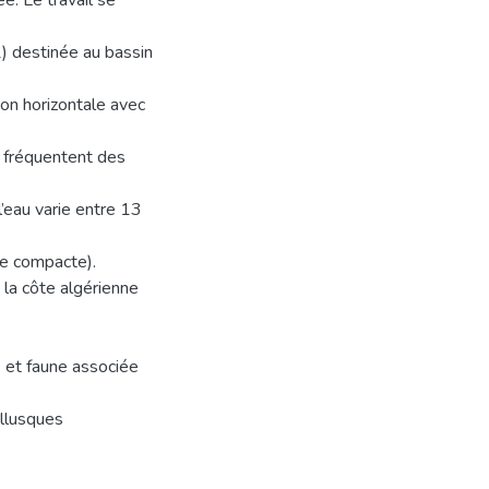
. Le travail se
 destinée au bassin
on horizontale avec
et fréquentent des
’eau varie entre 13
se compacte).
 la côte algérienne
e et faune associée
ollusques