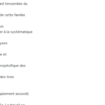
ant l’ensemble du
de cette famille
us.
uer à la systématique
lyses
ne et
erspécifique des
des trois
uplement associé)