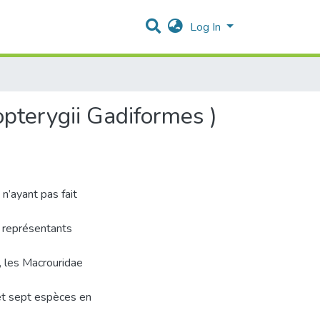
Log In
opterygii Gadiformes )
n’ayant pas fait
s représentants
, les Macrouridae
et sept espèces en