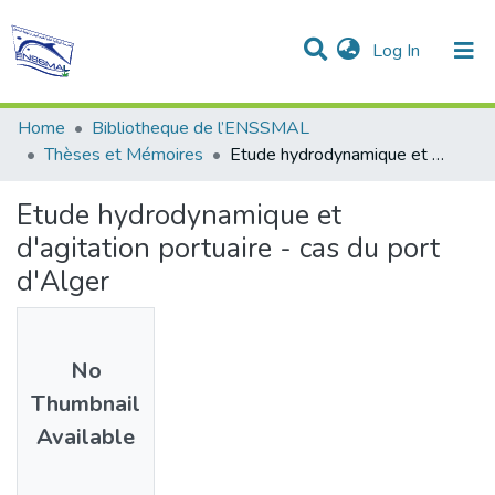
(current)
Log In
Communities & Collections
All of DSpace
Statistics
Home
Bibliotheque de l’ENSSMAL
Thèses et Mémoires
Etude hydrodynamique et d'agitation portuaire - cas du port d'Alger
Etude hydrodynamique et
d'agitation portuaire - cas du port
d'Alger
No
Thumbnail
Available