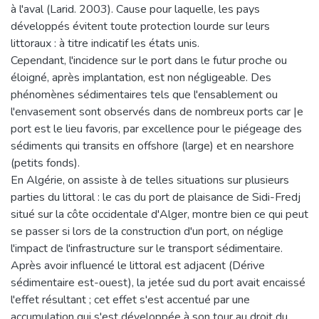
à l'aval (Larid. 2003). Cause pour laquelle, les pays
développés évitent toute protection lourde sur leurs
littoraux : à titre indicatif les états unis.
Cependant, l'incidence sur le port dans le futur proche ou
éloigné, après implantation, est non négligeable. Des
phénomènes sédimentaires tels que l'ensablement ou
l'envasement sont observés dans de nombreux ports car |e
port est le lieu favoris, par excellence pour le piégeage des
sédiments qui transits en offshore (large) et en nearshore
(petits fonds).
En Algérie, on assiste à de telles situations sur plusieurs
parties du littoral : le cas du port de plaisance de Sidi-Fredj
situé sur la côte occidentale d'Alger, montre bien ce qui peut
se passer si lors de la construction d'un port, on néglige
l'impact de l'infrastructure sur le transport sédimentaire.
Après avoir influencé le littoral est adjacent (Dérive
sédimentaire est-ouest), la jetée sud du port avait encaissé
l'effet résultant ; cet effet s'est accentué par une
accumulation qui s'est développée à son tour au droit du