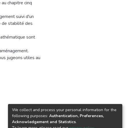
au chapitre cinq
gement suivi d'un
de stabilité des
 mathématique sont
 d'aménagement.
us jugeons utiles au
We collect and process your personal information for the
following purposes:
Authentication, Preferences,
Acknowledgement and Statistics
.
To learn more, please read our
privacy policy
.