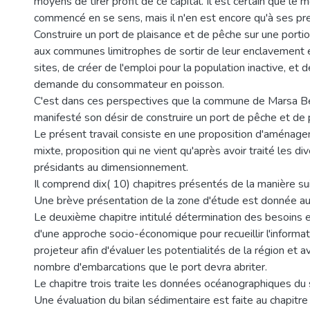
moyens de tirer profit de ce capital. Il est certain que le
commencé en se sens, mais il n'en est encore qu'à ses pr
Construire un port de plaisance et de pêche sur une portio
aux communes limitrophes de sortir de leur enclavement e
sites, de créer de l'emploi pour la population inactive, et de
demande du consommateur en poisson.
C'est dans ces perspectives que la commune de Marsa Be
manifesté son désir de construire un port de pêche et de 
Le présent travail consiste en une proposition d'aménage
mixte, proposition qui ne vient qu'après avoir traité les di
présidants au dimensionnement.
Il comprend dix( 10) chapitres présentés de la manière sui
Une brève présentation de la zone d'étude est donnée au 
Le deuxième chapitre intitulé détermination des besoins 
d'une approche socio-économique pour recueillir l'informa
projeteur afin d'évaluer les potentialités de la région et a
nombre d'embarcations que le port devra abriter.
Le chapitre trois traite les données océanographiques du s
Une évaluation du bilan sédimentaire est faite au chapitre