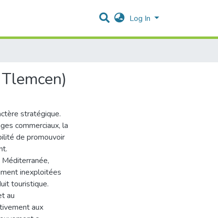
Log In
 Tlemcen)
actère stratégique.
anges commerciaux, la
bilité de promouvoir
nt.
a Méditerranée,
ement inexploitées
it touristique.
et au
ntivement aux