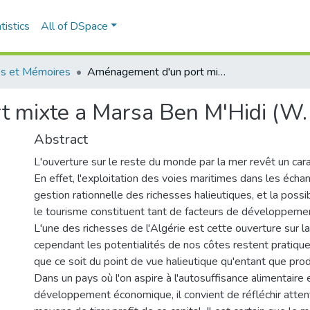
tistics
All of DSpace
s et Mémoires
Aménagement d'un port mixte a Marsa Ben M'Hidi (W. Tlemcen)
 mixte a Marsa Ben M'Hidi (W.
Abstract
L'ouverture sur le reste du monde par la mer revêt un car
En effet, l'exploitation des voies maritimes dans les éch
gestion rationnelle des richesses halieutiques, et la possi
le tourisme constituent tant de facteurs de développeme
L'une des richesses de l'Algérie est cette ouverture sur l
cependant les potentialités de nos côtes restent pratiqu
que ce soit du point de vue halieutique qu'entant que produ
Dans un pays où l'on aspire à l'autosuffisance alimentaire 
développement économique, il convient de réfléchir atte