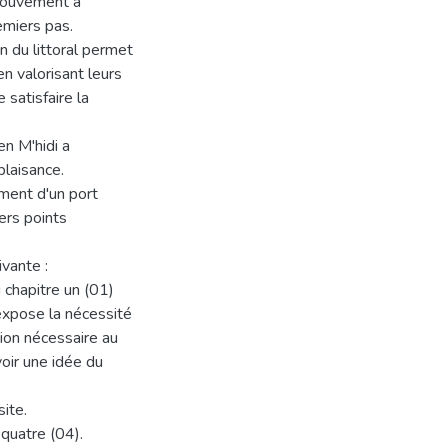
 mouvement a
emiers pas.
n du littoral permet
n valorisant leurs
 satisfaire la
n M'hidi a
plaisance.
ment d'un port
vers points
vante :
chapitre un (01)
expose la nécessité
tion nécessaire au
voir une idée du
ite.
 quatre (04).