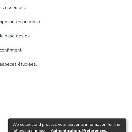
es osseuses :
omposantes principale
 la base des os
 confirment
 espèces étudiées.
We collect and process your personal information for the
following purposes:
Authentication, Preferences,