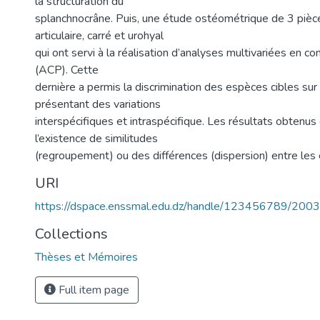
la structuration du
splanchnocrâne. Puis, une étude ostéométrique de 3 pièc
articulaire, carré et urohyal
qui ont servi à la réalisation d’analyses multivariées en c
(ACP). Cette
dernière a permis la discrimination des espèces cibles sur
présentant des variations
interspécifiques et intraspécifique. Les résultats obtenus
l’existence de similitudes
(regroupement) ou des différences (dispersion) entre les
URI
https://dspace.enssmal.edu.dz/handle/123456789/2003
Collections
Thèses et Mémoires
Full item page