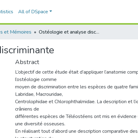
tistics
All of DSpace
s et Mémoires
Ostéologie et analyse discriminante
discriminante
Abstract
L’objectif de cette étude était d’appliquer l’anatomie co
l’ostéologie comme
moyen de discrimination entre les espèces de quatre famil
Labridae, Macrouridae,
Centrolophidae et Chlorophthalmidae. La description et l’i
crâniens de
différentes espèces de Téléostéens ont mis en évidence u
une diversité osseuses.
En réalisant tout d’abord une description comparative de