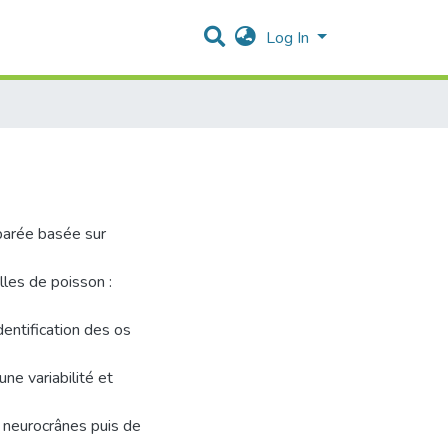
Log In
mparée basée sur
les de poisson :
dentification des os
ne variabilité et
s neurocrânes puis de