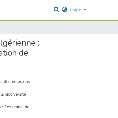
Log In
lgérienne :
ation de
ngnathiformes des
la biodiversité
ctif essentiel de