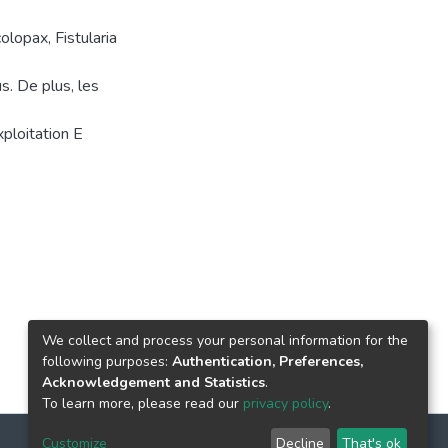
lopax, Fistularia
s. De plus, les
ploitation E
We collect and process your personal information for the
following purposes:
Authentication, Preferences,
Acknowledgement and Statistics
.
To learn more, please read our
privacy policy
.
Customize
Decline
That's ok