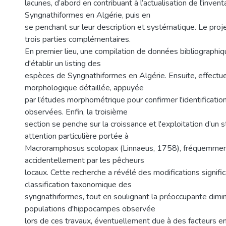
lacunes, d’abord en contribuant à l’actualisation de l'invent
Syngnathiformes en Algérie, puis en
se penchant sur leur description et systématique. Le proj
trois parties complémentaires.
En premier lieu, une compilation de données bibliographiq
d'établir un listing des
espèces de Syngnathiformes en Algérie. Ensuite, effectu
morphologique détaillée, appuyée
par l’études morphométrique pour confirmer l'identificati
observées. Enfin, la troisième
section se penche sur la croissance et l'exploitation d’un 
attention particulière portée à
Macroramphosus scolopax (Linnaeus, 1758), fréquemmen
accidentellement par les pêcheurs
locaux. Cette recherche a révélé des modifications signific
classification taxonomique des
syngnathiformes, tout en soulignant la préoccupante dimi
populations d'hippocampes observée
lors de ces travaux, éventuellement due à des facteurs 