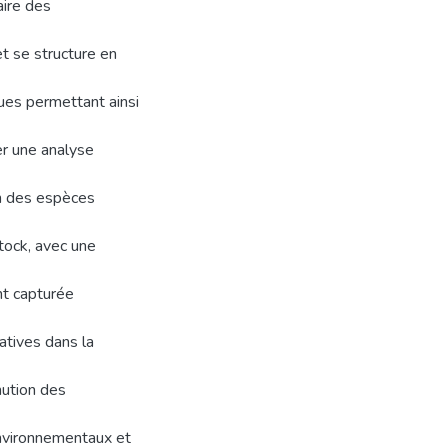
aire des
et se structure en
ues permettant ainsi
er une analyse
on des espèces
stock, avec une
t capturée
atives dans la
nution des
environnementaux et