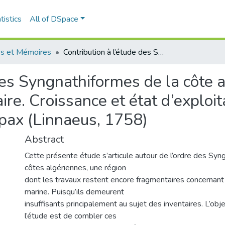
tistics
All of DSpace
s et Mémoires
Contribution à l’étude des Syngnathiformes de la côte algérienne : systématique et inventaire. Croissance et état d’exploitation de Macroramphosus scolopax (Linnaeus, 1758)
des Syngnathiformes de la côte a
ire. Croissance et état d’exploit
ax (Linnaeus, 1758)
Abstract
Cette présente étude s’articule autour de l’ordre des Sy
côtes algériennes, une région
dont les travaux restent encore fragmentaires concernant 
marine. Puisqu’ils demeurent
insuffisants principalement au sujet des inventaires. L’obje
l’étude est de combler ces