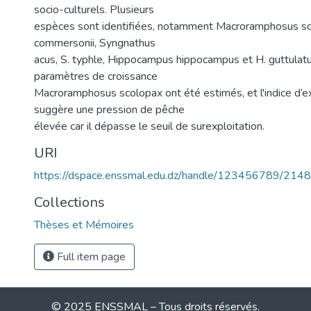
socio-culturels. Plusieurs
espèces sont identifiées, notamment Macroramphosus sco
commersonii, Syngnathus
acus, S. typhle, Hippocampus hippocampus et H. guttulatu
paramètres de croissance
Macroramphosus scolopax ont été estimés, et l'indice d’ex
suggère une pression de pêche
élevée car il dépasse le seuil de surexploitation.
URI
https://dspace.enssmal.edu.dz/handle/123456789/2148
Collections
Thèses et Mémoires
Full item page
© 2025 ENSSMAL – Tous droits réservés.