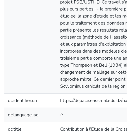
projet FSB/USTHB. Ce travail s’art
plusieurs parties : - la première pa
étudiée, la zone d’étude et les m
pour le traitement des données réc
partie présente les résultats relat
croissance (méthode de Hasselbla
et aux paramètres d’exploitation. C
incorporés dans des modèles d’explo
troisième partie comporte une ana
type Thompson et Bell (1934) ainsi
changement de maillage sur cette 
approche mixte. Ce dernier point s’
Scyliorhinus canicula de la région o
dc.identifier.uri
https://dspace.enssmal.edu.dz/
dc.language.iso
fr
dc.title
Contribution à l’Etude de la Croissa