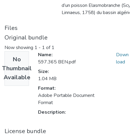
d’un poisson Elasmobranche (Scylio
Linnaeus, 1758) du bassin algérien
Files
Original bundle
Now showing
1 - 1 of 1
Name:
Down
No
597.365 BEN.pdf
load
Thumbnail
Size:
Available
1.04 MB
Format:
Adobe Portable Document
Format
Description:
License bundle