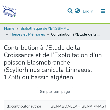
(current)
Log In
Communities & Collections
All of DSpace
Statistics
Home
Bibliotheque de l’ENSSMAL
Thèses et Mémoires
Contribution à l’Etude de la Croissance et de l’Exploitation d’un poisson Elasmobranche (Scyliorhinus canicula Linnaeus, 1758) du bassin algérien
Contribution à l’Etude de la
Croissance et de l’Exploitation d’un
poisson Elasmobranche
(Scyliorhinus canicula Linnaeus,
1758) du bassin algérien
Simple item page
dc.contributor.author
BENABDALLAH BENARMAS Rafi