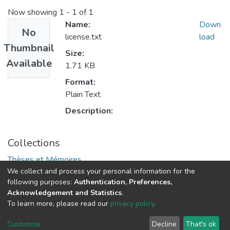
Now showing
1 - 1 of 1
Name:
Down
No
license.txt
load
Thumbnail
Size:
Available
1.71 KB
Format:
Plain Text
Description:
Collections
Thèses et Mémoires
We collect and process your personal information for the
following purposes:
Authentication, Preferences,
Acknowledgement and Statistics
.
© 2025 ENSSMAL – Tous droits réservés.
To learn more, please read our
privacy policy
.
Pour toute question technique :
crsicted@enssmal.edu.dz
|
Customize
Decline
That's ok
Dépôt numérique :
dspace@enssmal.edu.dz