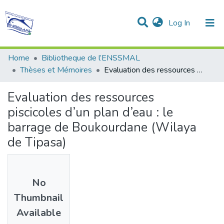
(current)
Log In
Communities & Collections
All of DSpace
Statistics
Home
Bibliotheque de l’ENSSMAL
Thèses et Mémoires
Evaluation des ressources piscicoles d’un plan d’eau : le barrage de Boukourdane (Wilaya de Tipasa)
Evaluation des ressources
piscicoles d’un plan d’eau : le
barrage de Boukourdane (Wilaya
de Tipasa)
No
Thumbnail
Available