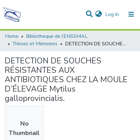
(current)
Log In
Communities & Collections
All of DSpace
Statistics
Home
Bibliotheque de l’ENSSMAL
Thèses et Mémoires
DETECTION DE SOUCHES RÉSISTANTES AUX ANTIBIOTIQUES CHEZ LA MOULE D’ÉLEVAGE Mytilus galloprovincialis.
DETECTION DE SOUCHES
RÉSISTANTES AUX
ANTIBIOTIQUES CHEZ LA MOULE
D’ÉLEVAGE Mytilus
galloprovincialis.
No
Thumbnail