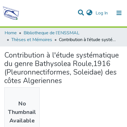
(current)
Log In
Communities & Collections
All of DSpace
Statistics
Home
Bibliotheque de l’ENSSMAL
Thèses et Mémoires
Contribution à l'étude systématique du genre Bathysolea Roule,1916 (Pleuronnectiformes, Soleidae) des côtes Algeriennes
Contribution à l'étude systématique
du genre Bathysolea Roule,1916
(Pleuronnectiformes, Soleidae) des
côtes Algeriennes
No
Thumbnail
Available