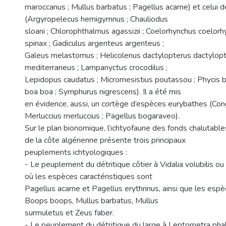
maroccanus ; Mullus barbatus ; Pagellus acarne) et celui d
(Argyropelecus hemigymnus ; Chauliodus
sloani ; Chlorophthalmus agassizii ; Coelorhynchus coelor
spinax ; Gadiculus argenteus argenteus ;
Galeus melastomus ; Helicolenus dactylopterus dactylop
mediterraneus ; Lampanyctus crocodilus ;
Lepidopus caudatus ; Micromesistius poutassou ; Phycis 
boa boa ; Symphurus nigrescens). Il a été mis
en évidence, aussi, un cortège d’espèces eurybathes (Con
Merluccius merluccius ; Pagellus bogaraveo).
Sur le plan bionomique, l’ichtyofaune des fonds chalutable
de la côte algérienne présente trois principaux
peuplements ichtyologiques :
- Le peuplement du détritique côtier à Vidalia volubilis ou
où les espèces caractéristiques sont
Pagellus acarne et Pagellus erythrinus, ainsi que les e
Boops boops, Mullus barbatus, Mullus
surmuletus et Zeus faber.
- Le peuplement du détritique du large à Leptometra pha