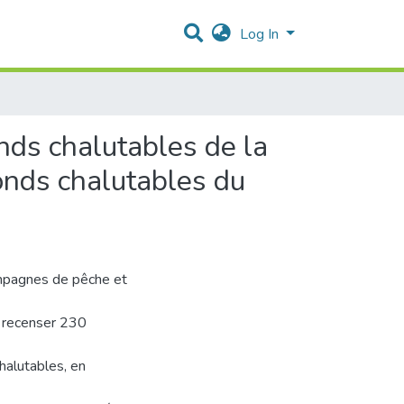
Log In
onds chalutables de la
onds chalutables du
campagnes de pêche et
e recenser 230
halutables, en