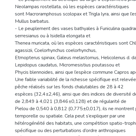
Neolampas rostellata, où les espèces caractéristiques
sont Macroramphosus scolopax et Trigla lyra, ainsi que 
Mullus barbatus.
- Le peuplement des vases bathyales à Funiculina quadran
serresianus ou à Isidella elongata et
Thenea muricata, où les espèces caractéristiques sont C
agassizii, Coelorhynchus coelorhynchus,
Etmopterus spinax, Galeus melastomus, Helicolenus d. da
Lepidopus caudatus, Micromesistius poutassou et
Phycis blennoides, ainsi que l’espèce commune Capros ap
Une faible variabilité de la richesse spécifique est relevée
pêche réalisés sur les fonds chalutables de 28 à 42
espèces (32,4±2,46), ainsi que des indices de diversité
de 2,849 à 4,021 (3,846±0,128) et de régularité de
Pielou de 0,540 à 0,812 (0,775±0,017), ils ne montrent
temporelle ou spatiale. Cela peut s’expliquer par une
hétérogénéité des habitats, une compétition spatio-trophiq
spécifique ou des perturbations d’ordre anthropiques