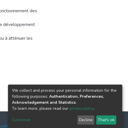
 fonctionnement des
 de développement
ou à atténuer les
We collect and process your personal information for the
following purposes:
Authentication, Preferences,
Acknowledgement and Statistics
.
To learn more, please read our
privacy policy
.
Customize
Decline
That's ok
ce@enssmal.edu.dz