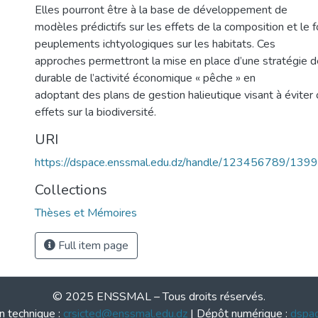
Elles pourront être à la base de développement de
modèles prédictifs sur les effets de la composition et le
peuplements ichtyologiques sur les habitats. Ces
approches permettront la mise en place d’une stratégie
durable de l’activité économique « pêche » en
adoptant des plans de gestion halieutique visant à éviter 
effets sur la biodiversité.
URI
https://dspace.enssmal.edu.dz/handle/123456789/1399
Collections
Thèses et Mémoires
Full item page
© 2025 ENSSMAL – Tous droits réservés.
n technique :
crsicted@enssmal.edu.dz
| Dépôt numérique :
dspa