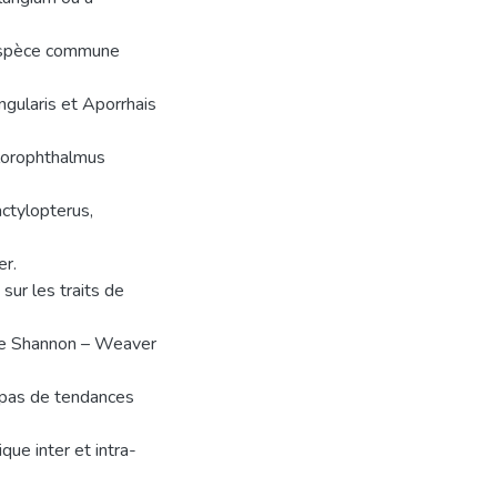
l’espèce commune
gularis et Aporrhais
hlorophthalmus
ctylopterus,
er.
 sur les traits de
 de Shannon – Weaver
 pas de tendances
ue inter et intra-