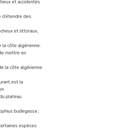
cheux et accidentés
e d’étendre des
cheux et littoraux,
 la côte algérienne.
 de mettre en
de la côte algérienne
urant est la
en
du plateau
Lophius budegassa ;
t certaines espèces