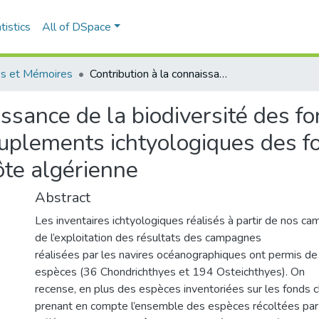
tistics
All of DSpace
s et Mémoires
Contribution à la connaissance de la biodiversité des fonds chalutables de la côte algérienne : les peuplements ichtyologiques des fonds chalutables du secteur oriental de la côte algérienne
issance de la biodiversité des f
peuplements ichtyologiques des f
côte algérienne
Abstract
Les inventaires ichtyologiques réalisés à partir de nos 
de l’exploitation des résultats des campagnes
réalisées par les navires océanographiques ont permis d
espèces (36 Chondrichthyes et 194 Osteichthyes). On
recense, en plus des espèces inventoriées sur les fonds c
prenant en compte l’ensemble des espèces récoltées par