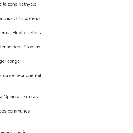
e la zone bathyale
hynchus ; Etmopterus
terus ; Hoplostethus
blennoides ; Stomias
ger conger ;
s du secteur oriental
 à Ophiura texturata,
spèces communes
langium ou à