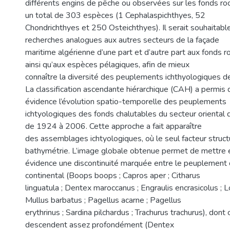
différents engins de pêche ou observées sur les fonds ro
un total de 303 espèces (1 Cephalaspichthyes, 52
Chondrichthyes et 250 Osteichthyes). Il serait souhaitabl
recherches analogues aux autres secteurs de la façade
maritime algérienne d’une part et d’autre part aux fonds ro
ainsi qu’aux espèces pélagiques, afin de mieux
connaître la diversité des peuplements ichthyologiques de
La classification ascendante hiérarchique (CAH) a permis
évidence l’évolution spatio-temporelle des peuplements
ichtyologiques des fonds chalutables du secteur oriental 
de 1924 à 2006. Cette approche a fait apparaître
des assemblages ichtyologiques, où le seul facteur struct
bathymétrie. L’image globale obtenue permet de mettre 
évidence une discontinuité marquée entre le peuplement 
continental (Boops boops ; Capros aper ; Citharus
linguatula ; Dentex maroccanus ; Engraulis encrasicolus ; 
Mullus barbatus ; Pagellus acarne ; Pagellus
erythrinus ; Sardina pilchardus ; Trachurus trachurus), don
descendent assez profondément (Dentex