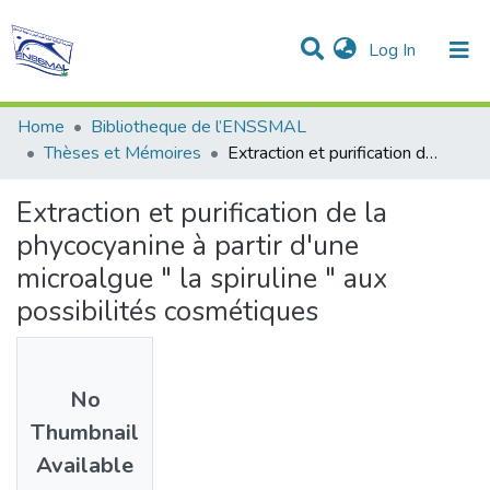
(current)
Log In
Communities & Collections
All of DSpace
Statistics
Home
Bibliotheque de l’ENSSMAL
Thèses et Mémoires
Extraction et purification de la phycocyanine à partir d'une microalgue " la spiruline " aux possibilités cosmétiques
Extraction et purification de la
phycocyanine à partir d'une
microalgue " la spiruline " aux
possibilités cosmétiques
No
Thumbnail
Available