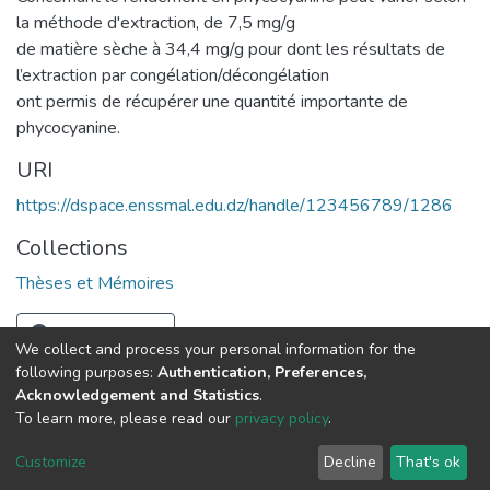
la méthode d'extraction, de 7,5 mg/g
de matière sèche à 34,4 mg/g pour dont les résultats de
l’extraction par congélation/décongélation
ont permis de récupérer une quantité importante de
phycocyanine.
URI
https://dspace.enssmal.edu.dz/handle/123456789/1286
Collections
Thèses et Mémoires
Full item page
We collect and process your personal information for the
following purposes:
Authentication, Preferences,
Acknowledgement and Statistics
.
© 2025 ENSSMAL – Tous droits réservés.
To learn more, please read our
privacy policy
.
Pour toute question technique :
crsicted@enssmal.edu.dz
|
Customize
Decline
That's ok
Dépôt numérique :
dspace@enssmal.edu.dz