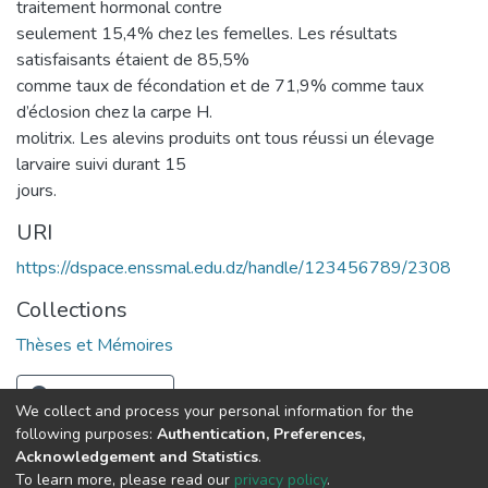
traitement hormonal contre
seulement 15,4% chez les femelles. Les résultats
satisfaisants étaient de 85,5%
comme taux de fécondation et de 71,9% comme taux
d’éclosion chez la carpe H.
molitrix. Les alevins produits ont tous réussi un élevage
larvaire suivi durant 15
jours.
URI
https://dspace.enssmal.edu.dz/handle/123456789/2308
Collections
Thèses et Mémoires
Full item page
We collect and process your personal information for the
following purposes:
Authentication, Preferences,
Acknowledgement and Statistics
.
© 2025 ENSSMAL – Tous droits réservés.
To learn more, please read our
privacy policy
.