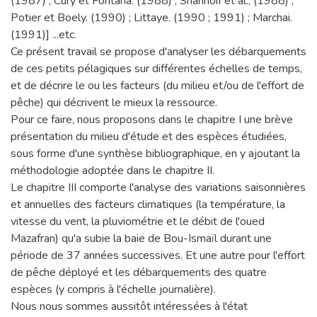
(1987) ; Cury et Fontana. (1988) ; Shannoif et al., (1988) ;
Potier et Boely. (1990) ; Littaye. (1990 ; 1991) ; Marchai.
(1991)] ...etc.
Ce présent travail se propose d'analyser les débarquements
de ces petits pélagiques sur différentes échelles de temps,
et de décrire le ou les facteurs (du milieu et/ou de l'effort de
pêche) qui décrivent le mieux la ressource.
Pour ce faire, nous proposons dans le chapitre I une brève
présentation du milieu d'étude et des espèces étudiées,
sous forme d'une synthèse bibliographique, en y ajoutant la
méthodologie adoptée dans le chapitre II.
Le chapitre III comporte l'analyse des variations saisonnières
et annuelles des facteurs climatiques (la température, la
vitesse du vent, la pluviométrie et le débit de l'oued
Mazafran) qu'a subie la baie de Bou-Ismaïl durant une
période de 37 années successives. Et une autre pour l'effort
de pêche déployé et les débarquements des quatre
espèces (y compris à l'échelle journalière).
Nous nous sommes aussitôt intéressées à l'état