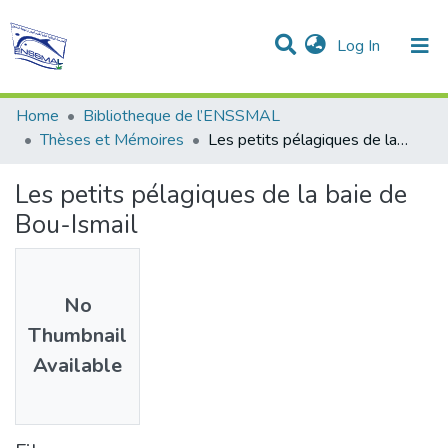
(current)
Log In
Communities & Collections
All of DSpace
Statistics
Home
Bibliotheque de l’ENSSMAL
Thèses et Mémoires
Les petits pélagiques de la baie de Bou-Ismail
Les petits pélagiques de la baie de
Bou-Ismail
No
Thumbnail
Available