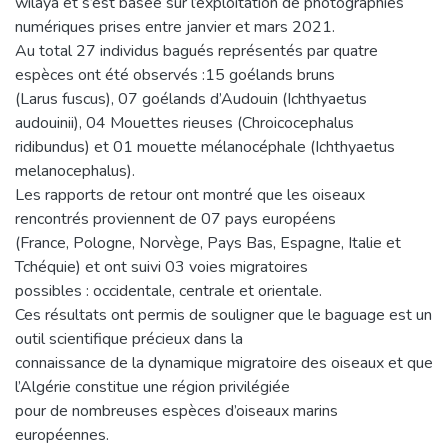
wilaya et s’est basée sur l’exploitation de photographies
numériques prises entre janvier et mars 2021.
Au total 27 individus bagués représentés par quatre
espèces ont été observés :15 goélands bruns
(Larus fuscus), 07 goélands d’Audouin (Ichthyaetus
audouinii), 04 Mouettes rieuses (Chroicocephalus
ridibundus) et 01 mouette mélanocéphale (Ichthyaetus
melanocephalus).
Les rapports de retour ont montré que les oiseaux
rencontrés proviennent de 07 pays européens
(France, Pologne, Norvège, Pays Bas, Espagne, Italie et
Tchéquie) et ont suivi 03 voies migratoires
possibles : occidentale, centrale et orientale.
Ces résultats ont permis de souligner que le baguage est un
outil scientifique précieux dans la
connaissance de la dynamique migratoire des oiseaux et que
l’Algérie constitue une région privilégiée
pour de nombreuses espèces d’oiseaux marins
européennes.