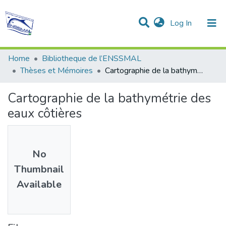
(current)
Log In
Communities & Collections
All of DSpace
Statistics
Home
Bibliotheque de l’ENSSMAL
Thèses et Mémoires
Cartographie de la bathymétrie des eaux côtières
Cartographie de la bathymétrie des
eaux côtières
No
Thumbnail
Available