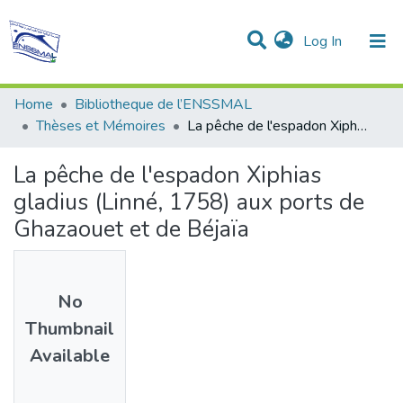
(current)
Log In
Communities & Collections
All of DSpace
Statistics
Home
Bibliotheque de l’ENSSMAL
Thèses et Mémoires
La pêche de l'espadon Xiphias gladius (Linné, 1758) aux ports de Ghazaouet et de Béjaïa
La pêche de l'espadon Xiphias
gladius (Linné, 1758) aux ports de
Ghazaouet et de Béjaïa
No
Thumbnail
Available