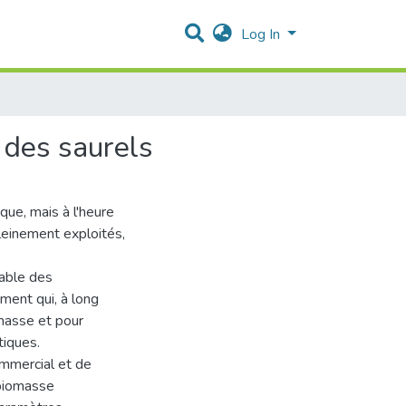
Log In
e des saurels
ue, mais à l'heure
leinement exploités,
rable des
ement qui, à long
omasse et pour
tiques.
ommercial et de
 biomasse