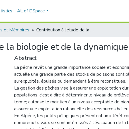
tistics
All of DSpace
s et Mémoires
Contribution à l'etude de la biologie et de la dynamique des saurels
de la biologie et de la dynamiqu
Abstract
La pêche revêt une grande importance sociale et économiq
actuelle une grande partie des stocks de poissons sont p
surexploités, épuisés ou demandent à être reconstitués.
La gestion des pêches vise à assurer une exploitation du
populations, c'est à dire à déterminer le niveau de prélèv
terme; autorise le maintien à un niveau acceptable de bi
assurer une exploitation rationnelle des ressources halieu
En Algérie, les petits pélagiques présentent un intérêt c
nombreux travaux se sont intéressés à l'évaluation de la