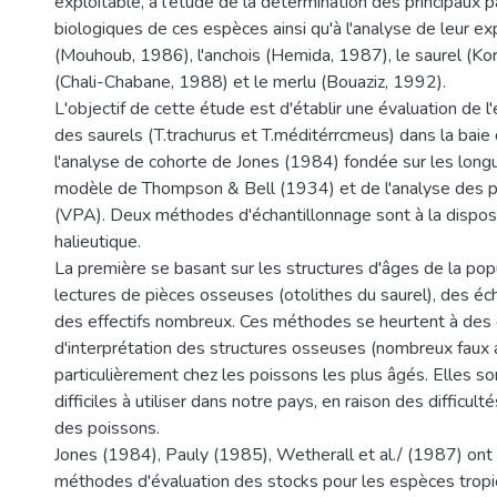
exploitable, à l'étude de la détermination des principaux
biologiques de ces espèces ainsi qu'à l'analyse de leur expl
(Mouhoub, 1986), l'anchois (Hemida, 1987), le saurel (Kor
(Chali-Chabane, 1988) et le merlu (Bouaziz, 1992).
L'objectif de cette étude est d'établir une évaluation de l
des saurels (T.trachurus et T.méditérrcmeus) dans la baie
l'analyse de cohorte de Jones (1984) fondée sur les longu
modèle de Thompson & Bell (1934) et de l'analyse des po
(VPA). Deux méthodes d'échantillonnage sont à la disposi
halieutique.
La première se basant sur les structures d'âges de la pop
lectures de pièces osseuses (otolithes du saurel), des éc
des effectifs nombreux. Ces méthodes se heurtent à des d
d'interprétation des structures osseuses (nombreux faux
particulièrement chez les poissons les plus âgés. Elles so
difficiles à utiliser dans notre pays, en raison des difficul
des poissons.
Jones (1984), Pauly (1985), Wetherall et al./ (1987) on
méthodes d'évaluation des stocks pour les espèces tropi