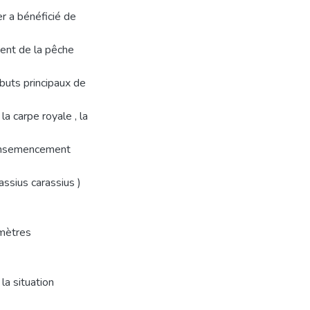
er a bénéficié de
ent de la pêche
buts principaux de
a carpe royale , la
l’ensemencement
ssius carassius )
amètres
la situation