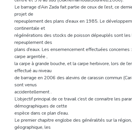
centre et 5% au sud (Oukhemamou&Bouhireb,2006).
Le barrage d’Ain Zada fait partie de ceux de l’est, ce derni
projet de
repeuplement des plans d’eaux en 1985. Le développem
continentale et
régénérations des stocks de poisson dépeuplés sont les 
repeuplement des
plans d’eaux. Les ensemencement effectuées concernes : l
carpe argentée ,
la carpe à grande bouche, et la carpe herbivore, lors de 
effectué au niveau
de barrage en 2006 des alevins de carassin commun (Cara
sont venus
accidentellement .
L’objectif principal de ce travail c’est de connaitre les par
démographiques de cette
espèce dans ce plan d’eau.
Le premier chapitre englobe des généralités sur la région, 
géographique, les