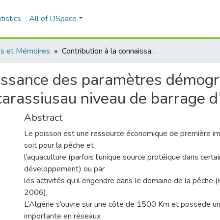
tistics
All of DSpace
s et Mémoires
Contribution à la connaissance des paramètres démographiques d’un poisson d’eau douce Carassius carassiusau niveau de barrage d’Ain Zada.
aissance des paramètres démogr
carassiusau niveau de barrage d
Abstract
Le poisson est une ressource économique de première im
soit pour la pêche et
l’aquaculture (parfois l’unique source protéique dans certa
développement) ou par
les activités qu’il engendre dans le domaine de la pêche
2006).
L’Algérie s’ouvre sur une côte de 1500 Km et possède un
importante en réseaux