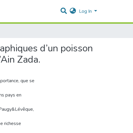
Log In
aphiques d’un poisson
’Ain Zada.
portance, que se
ins pays en
 (Paugy&Lévêque,
e richesse