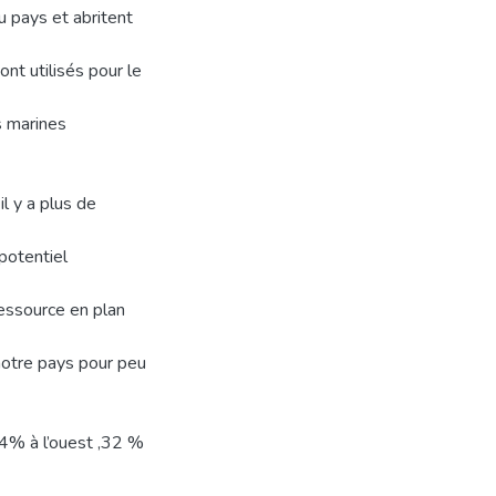
 pays et abritent
t utilisés pour le
s marines
l y a plus de
 potentiel
ressource en plan
notre pays pour peu
44% à l’ouest ,32 %