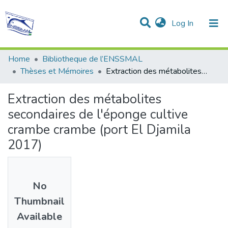
(current)
Log In
Communities & Collections
All of DSpace
Statistics
Home
Bibliotheque de l’ENSSMAL
Thèses et Mémoires
Extraction des métabolites secondaires de l'éponge cultive crambe crambe (port El Djamila 2017)
Extraction des métabolites
secondaires de l'éponge cultive
crambe crambe (port El Djamila
2017)
No
Thumbnail
Available