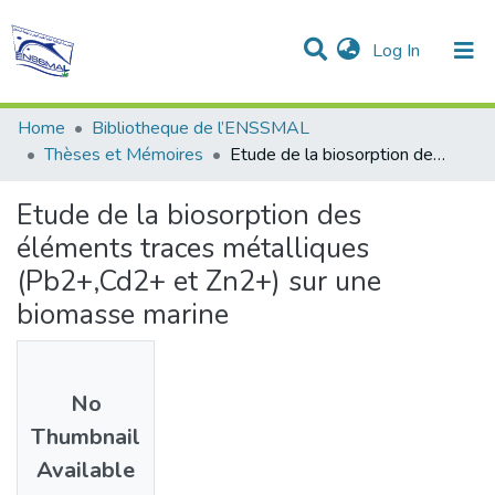
(current)
Log In
Communities & Collections
All of DSpace
Statistics
Home
Bibliotheque de l’ENSSMAL
Thèses et Mémoires
Etude de la biosorption des éléments traces métalliques (Pb2+,Cd2+ et Zn2+) sur une biomasse marine
Etude de la biosorption des
éléments traces métalliques
(Pb2+,Cd2+ et Zn2+) sur une
biomasse marine
No
Thumbnail
Available