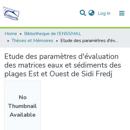
(current)
Log In
Communities & Collections
All of DSpace
Statistics
Home
Bibliotheque de l’ENSSMAL
Thèses et Mémoires
Etude des paramètres d'évaluation des matrices eaux et sédiments des plages Est et Ouest de Sidi Fredj
Etude des paramètres d'évaluation
des matrices eaux et sédiments des
plages Est et Ouest de Sidi Fredj
No
Thumbnail
Available