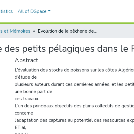
tistics
All of DSpace
s et Mémoires
Evolution de la pêcherie des petits pélagiques dans le Port de Bou-Haroun
ie des petits pélagiques dans l
Abstract
L’évaluation des stocks de poissons sur les côtes Algérien
d’étude de
plusieurs auteurs durant ces dernières années, et les pet
une bonne part de
ces travaux.
L'un des principaux objectifs des plans collectifs de gest
concerne
l'adaptation des captures au potentiel des ressources e
ET al,