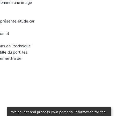
onnera une image
 présente étude car
ion et
ns de ‘’technique’’
lle du port, les
permettra de
We collect and process your personal information for the