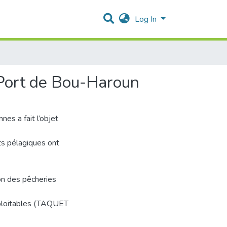
Log In
e Port de Bou-Haroun
nes a fait l’objet
its pélagiques ont
ion des pêcheries
xploitables (TAQUET