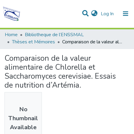
(current)
Log In
Communities & Collections
All of DSpace
Statistics
Home
Bibliotheque de l’ENSSMAL
Thèses et Mémoires
Comparaison de la valeur alimentaire de Chlorella et Saccharomyces cerevisiae. Essais de nutrition d’Artémia.
Comparaison de la valeur
alimentaire de Chlorella et
Saccharomyces cerevisiae. Essais
de nutrition d’Artémia.
No
Thumbnail
Available