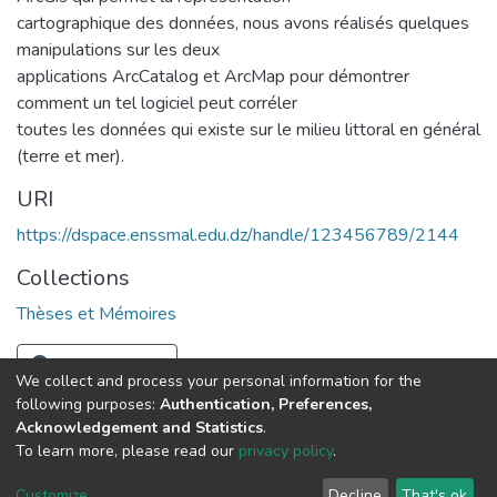
cartographique des données, nous avons réalisés quelques
manipulations sur les deux
applications ArcCatalog et ArcMap pour démontrer
comment un tel logiciel peut corréler
toutes les données qui existe sur le milieu littoral en général
(terre et mer).
URI
https://dspace.enssmal.edu.dz/handle/123456789/2144
Collections
Thèses et Mémoires
Full item page
We collect and process your personal information for the
following purposes:
Authentication, Preferences,
Acknowledgement and Statistics
.
© 2025 ENSSMAL – Tous droits réservés.
To learn more, please read our
privacy policy
.
Pour toute question technique :
crsicted@enssmal.edu.dz
|
Customize
Decline
That's ok