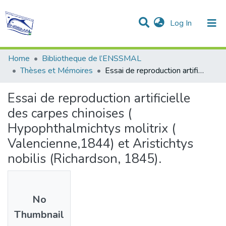
(current)
Log In
Communities & Collections
All of DSpace
Statistics
Home
Bibliotheque de l’ENSSMAL
Thèses et Mémoires
Essai de reproduction artificielle des carpes chinoises ( Hypophthalmichtys molitrix ( Valencienne,1844) et Aristichtys nobilis (Richardson, 1845).
Essai de reproduction artificielle
des carpes chinoises (
Hypophthalmichtys molitrix (
Valencienne,1844) et Aristichtys
nobilis (Richardson, 1845).
No
Thumbnail