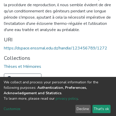
la procédure de reproduction, il nous semble évident de dire
qu'un conditionnement des géniteurs pendant une longue
période s'impose, ajoutant à cela la nécessité impérative de
l'installation d'une écloserie thermo-régulée et l'utilisation
d'une eau traitée et analysée au préalable.
URI
https://dspace.enssmal.edu.dz/handle/123456789/1272
Collections
Thèses et Mémoires
Full item page
We collect and process your personal information for the
following purposes:
Authentication, Preferences,
Acknowledgement and Statistics
.
© 2025 ENSSMAL – Tous droits réservés.
To learn more, please read our
privacy policy
.
Pour toute question technique :
crsicted@enssmal.edu.dz
|
Customize
Decline
That's ok
Dépôt numérique :
dspace@enssmal.edu.dz