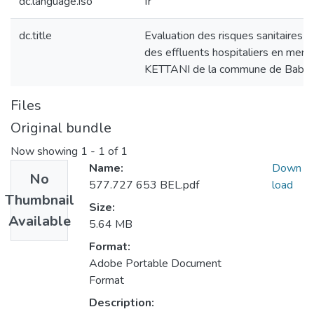
dc.language.iso
fr
dc.title
Evaluation des risques sanitaires 
des effluents hospitaliers en mer :
KETTANI de la commune de Bab E
Files
Original bundle
Now showing
1 - 1 of 1
Name:
Down
No
577.727 653 BEL.pdf
load
Thumbnail
Size:
Available
5.64 MB
Format:
Adobe Portable Document
Format
Description: