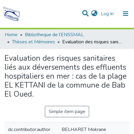
(current)
Log In
Communities & Collections
All of DSpace
Statistics
Home
Bibliotheque de l’ENSSMAL
Thèses et Mémoires
Evaluation des risques sanitaires liés aux déversements des effluents hospitaliers en mer : cas de la plage EL KETTANI de la commune de Bab El Oued.
Evaluation des risques sanitaires
liés aux déversements des effluents
hospitaliers en mer : cas de la plage
EL KETTANI de la commune de Bab
El Oued.
Simple item page
dc.contributor.author
BELHARET Mokrane