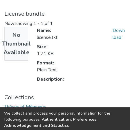
License bundle
Now showing
1 - 1 of 1
Name:
Down
No
license.txt
load
Thumbnail
Size:
Available
1.71 KB
Format:
Plain Text
Description:
Collections
Thèses et Mémoires
We collect and process your personal information for the
following purposes:
Authentication, Preferences,
Acknowledgement and Statistics
.