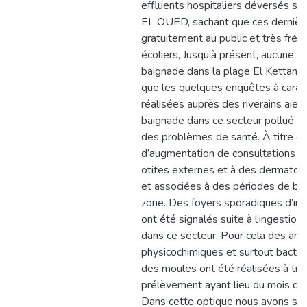
effluents hospitaliers déversés su
EL OUED, sachant que ces dernièr
gratuitement au public et très fré
écoliers, Jusqu’à présent, aucune ép
baignade dans la plage El Kettani n
que les quelques enquêtes à carac
réalisées auprès des riverains aien
baignade dans ce secteur pollué es
des problèmes de santé. À titre d
d’augmentation de consultations m
otites externes et à des dermato
et associées à des périodes de ba
zone. Des foyers sporadiques d’int
ont été signalés suite à l’ingestio
dans ce secteur. Pour cela des ana
physicochimiques et surtout bactér
des moules ont été réalisées à tr
prélèvement ayant lieu du mois de 
Dans cette optique nous avons stru