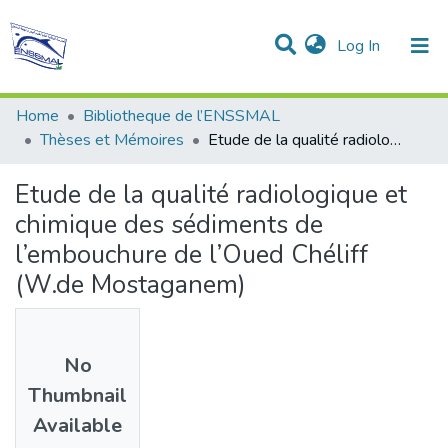
(current)
Log In
Communities & Collections
All of DSpace
Statistics
Home
Bibliotheque de l’ENSSMAL
Thèses et Mémoires
Etude de la qualité radiologique et chimique des sédiments de l’embouchure de l’Oued Chéliff (W.de Mostaganem)
Etude de la qualité radiologique et
chimique des sédiments de
l’embouchure de l’Oued Chéliff
(W.de Mostaganem)
No
Thumbnail
Available