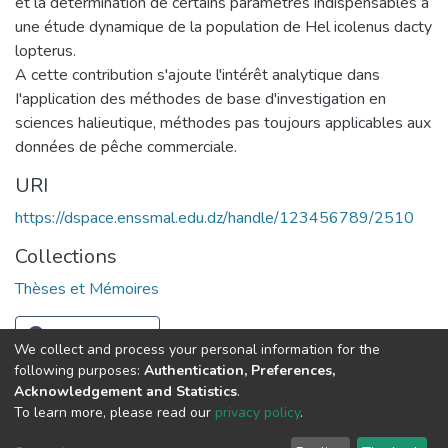
et la détermination de certains paramètres indispensables à
une étude dynamique de la population de Hel icolenus dacty
lopterus.
A cette contribution s'ajoute l'intérêt analytique dans
I'application des méthodes de base d'investigation en
sciences halieutique, méthodes pas toujours applicables aux
données de pêche commerciale.
URI
https://dspace.enssmal.edu.dz/handle/123456789/2510
Collections
Thèses et Mémoires
Full item page
We collect and process your personal information for the
following purposes:
Authentication, Preferences,
Acknowledgement and Statistics
.
© 2025 ENSSMAL – Tous droits réservés.
To learn more, please read our
privacy policy
.
Pour toute question technique :
crsicted@enssmal.edu.dz
|