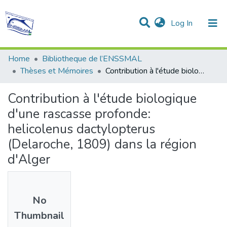
(current)
Log In
Communities & Collections
All of DSpace
Statistics
Home
Bibliotheque de l’ENSSMAL
Thèses et Mémoires
Contribution à l'étude biologique d'une rascasse profonde: helicolenus dactylopterus (Delaroche, 1809) dans la région d'Alger
Contribution à l'étude biologique
d'une rascasse profonde:
helicolenus dactylopterus
(Delaroche, 1809) dans la région
d'Alger
No
Thumbnail