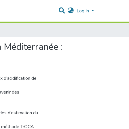
Log In
n Méditerranée :
d’acidification de
’avenir des
des d’estimation du
 la méthode TrOCA