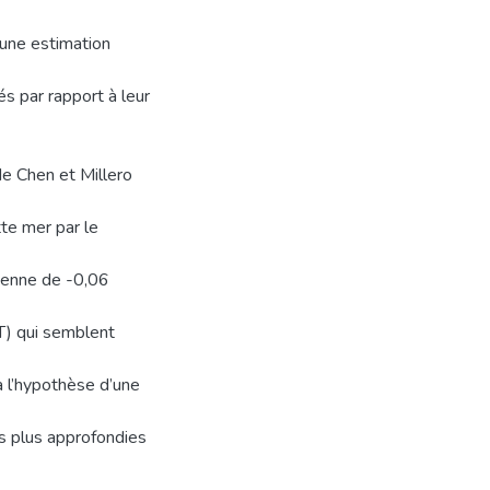
 une estimation
és par rapport à leur
e Chen et Millero
te mer par le
oyenne de -0,06
AT) qui semblent
à l’hypothèse d’une
es plus approfondies