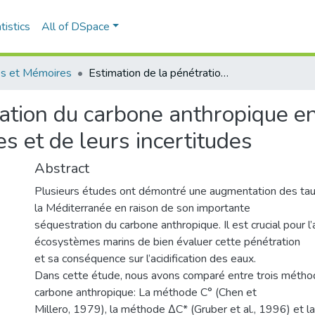
tistics
All of DSpace
s et Mémoires
Estimation de la pénétration du carbone anthropique en Méditerranée : Evaluation des méthodes et de leurs incertitudes
ration du carbone anthropique e
 et de leurs incertitudes
Abstract
Plusieurs études ont démontré une augmentation des taux 
la Méditerranée en raison de son importante
séquestration du carbone anthropique. Il est crucial pour l
écosystèmes marins de bien évaluer cette pénétration
et sa conséquence sur l’acidification des eaux.
Dans cette étude, nous avons comparé entre trois métho
carbone anthropique: La méthode C° (Chen et
Millero, 1979), la méthode ΔC* (Gruber et al., 1996) et