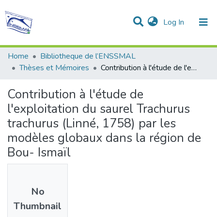
(current)
Log In
Communities & Collections
All of DSpace
Statistics
Home
Bibliotheque de l’ENSSMAL
Thèses et Mémoires
Contribution à l'étude de l'exploitation du saurel Trachurus trachurus (Linné, 1758) par les modèles globaux dans la région de Bou- Ismaïl
Contribution à l'étude de
l'exploitation du saurel Trachurus
trachurus (Linné, 1758) par les
modèles globaux dans la région de
Bou- Ismaïl
No
Thumbnail