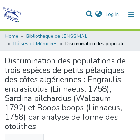
(current)
Log In
Communities & Collections
All of DSpace
Statistics
Home
Bibliotheque de l’ENSSMAL
Thèses et Mémoires
Discrimination des populations de trois espèces de petits pélagiques des côtes algériennes : Engraulis encrasicolus (Linnaeus, 1758), Sardina pilchardus (Walbaum, 1792) et Boops boops (Linnaeus, 1758) par analyse de forme des otolithes
Discrimination des populations de
trois espèces de petits pélagiques
des côtes algériennes : Engraulis
encrasicolus (Linnaeus, 1758),
Sardina pilchardus (Walbaum,
1792) et Boops boops (Linnaeus,
1758) par analyse de forme des
otolithes