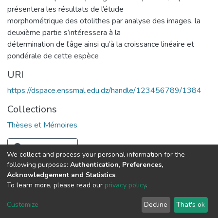
présentera les résultats de l’étude
morphométrique des otolithes par analyse des images, la
deuxième partie s’intéressera à la
détermination de l’âge ainsi qu’à la croissance linéaire et
pondérale de cette espèce
URI
https://dspace.enssmal.edu.dz/handle/123456789/1384
Collections
Thèses et Mémoires
Full item page
We collect and process your personal information for the
following purposes:
Authentication, Preferences,
Acknowledgement and Statistics
.
© 2025 ENSSMAL – Tous droits réservés.
To learn more, please read our
privacy policy
.
Pour toute question technique :
crsicted@enssmal.edu.dz
|
Customize
Decline
That's ok
Dépôt numérique :
dspace@enssmal.edu.dz