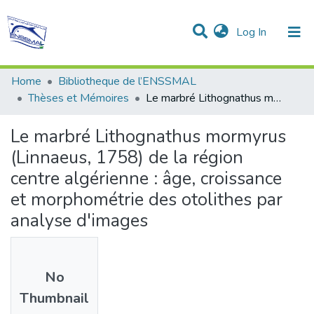
(current)
Log In
Communities & Collections
All of DSpace
Statistics
Home
Bibliotheque de l’ENSSMAL
Thèses et Mémoires
Le marbré Lithognathus mormyrus (Linnaeus, 1758) de la région centre algérienne : âge, croissance et morphométrie des otolithes par analyse d'images
Le marbré Lithognathus mormyrus
(Linnaeus, 1758) de la région
centre algérienne : âge, croissance
et morphométrie des otolithes par
analyse d'images
No
Thumbnail