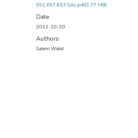
551.457 653 SAL.pdf
(1.77 MB)
Date
2012-10-20
Authors
Salem Walid