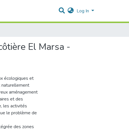
Log In
ôtière El Marsa -
eux écologiques et
t naturellement
mbreux aménagement
aires et des
, les activités
a que le problème de
ntégrée des zones