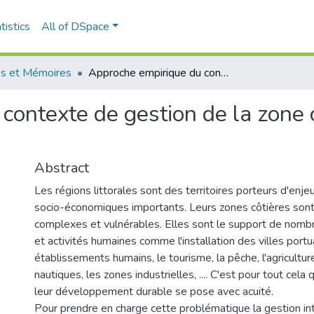
tistics
All of DSpace
s et Mémoires
Approche empirique du contexte de gestion de la zone côtière El Marsa - Réghaia
contexte de gestion de la zone c
Abstract
Les régions littorales sont des territoires porteurs d'enj
socio-économiques importants. Leurs zones côtières son
complexes et vulnérables. Elles sont le support de no
et activités humaines comme l'installation des villes portu
établissements humains, le tourisme, la pêche, l'agriculture
nautiques, les zones industrielles, .... C'est pour tout cel
leur développement durable se pose avec acuité.
Pour prendre en charge cette problématique la gestion i