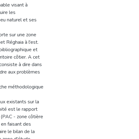
able visant à
uire les
ieu naturel et ses
porte sur une zone
et Réghaia à l'est.
bibliographique et
toire côtier. A cet
onsiste à dire dans
ndre aux problèmes
arche méthodologique
ux existants sur la
té est le rapport
 (PAC - zone côtière
 en faisant des
re le bilan de la