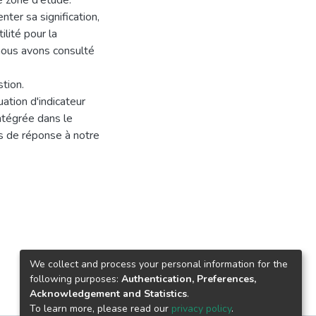
e zone d'étude.
ter sa signification,
lité pour la
 nous avons consulté
stion.
ation d'indicateur
intégrée dans le
s de réponse à notre
We collect and process your personal information for the
following purposes:
Authentication, Preferences,
Acknowledgement and Statistics
.
To learn more, please read our
privacy policy
.