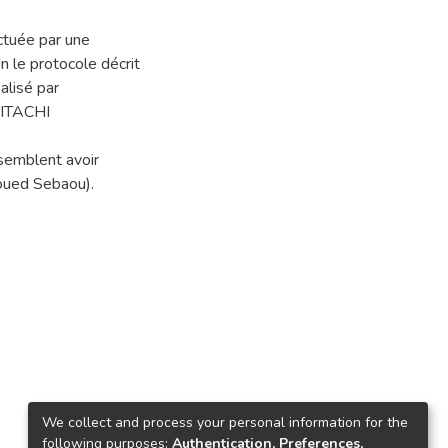
ctuée par une
 le protocole décrit
alisé par
HITACHI
semblent avoir
l'oued Sebaou).
We collect and process your personal information for the
following purposes:
Authentication, Preferences,