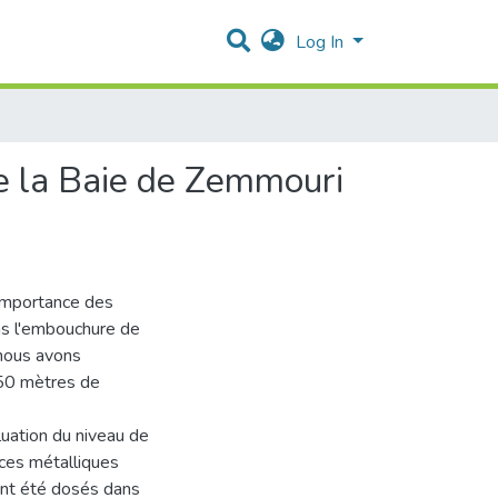
Log In
e la Baie de Zemmouri
'importance des
ns l'embouchure de
 nous avons
 50 mètres de
luation du niveau de
aces métalliques
ont été dosés dans