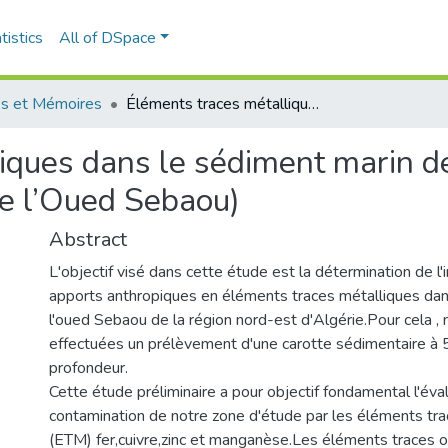
tistics
All of DSpace
s et Mémoires
Éléments traces métalliques dans le sédiment marin de la Baie de Zemmouri (Cas de l’embouchure de l’Oued Sebaou)
iques dans le sédiment marin d
e l’Oued Sebaou)
Abstract
L'objectif visé dans cette étude est la détermination de l
apports anthropiques en éléments traces métalliques da
l'oued Sebaou de la région nord-est d'Algérie.Pour cela ,
effectuées un prélèvement d'une carotte sédimentaire à
profondeur.
Cette étude préliminaire a pour objectif fondamental l'éva
contamination de notre zone d'étude par les éléments tr
(ETM) fer,cuivre,zinc et manganèse.Les éléments traces 