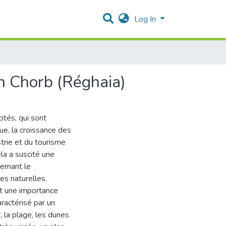
Log In
n Chorb (Réghaia)
ités, qui sont
e, la croissance des
trie et du tourisme
la a suscité une
ernant le
s naturelles.
êt une importance
aractérisé par un
 la plage, les dunes