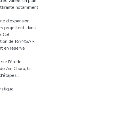
très variée, un plan
 attirante notamment
one d'expansion
cs projettent, dans
e. Cet
vention de RAMSAR
nt en réserve
 sur l'étude
de Ain Chorb, la
 d'étapes :
istique.