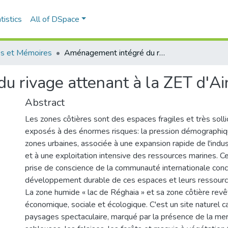
tistics
All of DSpace
s et Mémoires
Aménagement intégré du rivage attenant à la ZET d'Ain Chorb (Réghaia)
 rivage attenant à la ZET d'Ai
Abstract
Les zones côtières sont des espaces fragiles et très sollic
exposés à des énormes risques: la pression démographiqu
zones urbaines, associée à une expansion rapide de l'indus
et à une exploitation intensive des ressources marines. Ce
prise de conscience de la communauté internationale conc
développement durable de ces espaces et leurs ressource
La zone humide « lac de Réghaia » et sa zone côtière rev
économique, sociale et écologique. C'est un site naturel c
paysages spectaculaire, marqué par la présence de la mer,