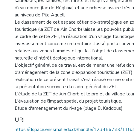
sableuses, les falaises, les forêts et maquis à végétation 
d'eau douce (lac de Réghaia) et une richesse aviaire très
au niveau de Pile Aguelli.
Le classement de cet espace côtier bio-stratégique en z
touristique (la ZET de Ain Chorb) laisse les pouvoirs publi
le cadre de cette ZET, la réalisation d'un village touristiqu
investissement concerne un territoire classé par la con
relative aux zones humides et qui fait l'objet de classeme
naturelle d'intérêt écologique international.
L'objectif général de ce travail est de mener une réflexion
d'aménagement de la zone d'expansion touristique (ZET) 
réalisation de ce présent travail s'est réalisé en une suite
la présentation succincte du cadre général du ZET.
L'étude de la ZET de Ain Chorb et le projet du village tour
L'évaluation de l'impact spatial du projet touristique.
Etude d'aménagement du rivage (plage El Kaddous).
URI
https://dspace.enssmal.edu.dz/handle/123456789/1183