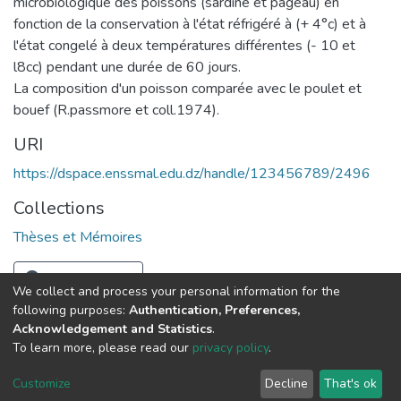
microbiologique des poissons (sardine et pageau) en
fonction de la conservation à l'état réfrigéré à (+ 4°c) et à
l'état congelé à deux températures différentes (- 10 et
l8cc) pendant une durée de 60 jours.
La composition d'un poisson comparée avec le poulet et
bouef (R.passmore et coll.1974).
URI
https://dspace.enssmal.edu.dz/handle/123456789/2496
Collections
Thèses et Mémoires
Full item page
We collect and process your personal information for the
following purposes:
Authentication, Preferences,
Acknowledgement and Statistics
.
© 2025 ENSSMAL – Tous droits réservés.
To learn more, please read our
privacy policy
.
Pour toute question technique :
crsicted@enssmal.edu.dz
|
Customize
Decline
That's ok
Dépôt numérique :
dspace@enssmal.edu.dz