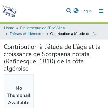
(current)
Log In
Communities & Collections
All of DSpace
Statistics
Home
Bibliotheque de l’ENSSMAL
Thèses et Mémoires
Contribution à l’étude de L’âge et la croissance de Scorpaena notata (Rafinesque, 1810) de la côte algéroise
Contribution à l’étude de L’âge et la
croissance de Scorpaena notata
(Rafinesque, 1810) de la côte
algéroise
No
Thumbnail
Available